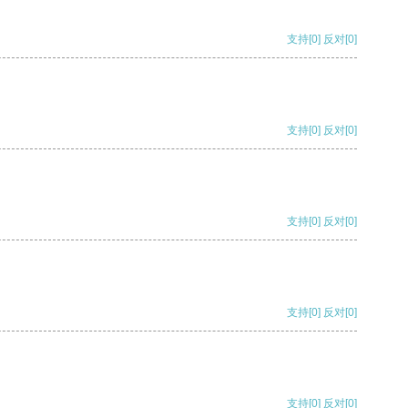
支持
[0]
反对
[0]
支持
[0]
反对
[0]
支持
[0]
反对
[0]
支持
[0]
反对
[0]
支持
[0]
反对
[0]