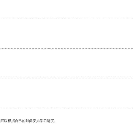
。
我可以根据自己的时间安排学习进度。