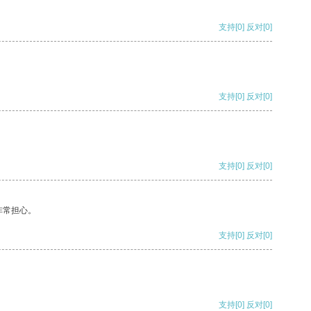
支持
[0]
反对
[0]
支持
[0]
反对
[0]
支持
[0]
反对
[0]
非常担心。
支持
[0]
反对
[0]
支持
[0]
反对
[0]