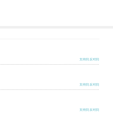
支持
[0]
反对
[0]
支持
[0]
反对
[0]
支持
[0]
反对
[0]