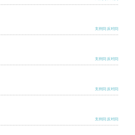
支持
[0]
反对
[0]
支持
[0]
反对
[0]
支持
[0]
反对
[0]
支持
[0]
反对
[0]