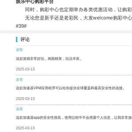
娱乐中心购彩平台
同时，购彩中心也定期举办各类优惠活动，让购彩
无论您是新手还是老彩民，大发welcome购彩中
#39#
评论
游客
这款游戏非常好玩，画面精美，玩法丰富。
2025-03-13
游客
这款加速器VPM应用程序可以给你提供全球覆盖和最高安全性的连接。
2025-03-13
游客
这款加速器app的安全性很高，使用过程中不会泄露个人信息，让我非常放
2025-03-13