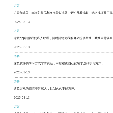
游客
这款加速器app简直是居家旅行必备神器，无论是看视频、玩游戏还是工
2025-03-13
游客
这款app就像我的私人助理，随时随地为我的办公提供帮助。我经常需要查
2025-03-13
游客
这款软件的学习方式非常灵活，可以根据自己的需求选择学习方式。
2025-03-13
游客
这款游戏的剧情非常感人，让我久久不能忘怀。
2025-03-13
游客