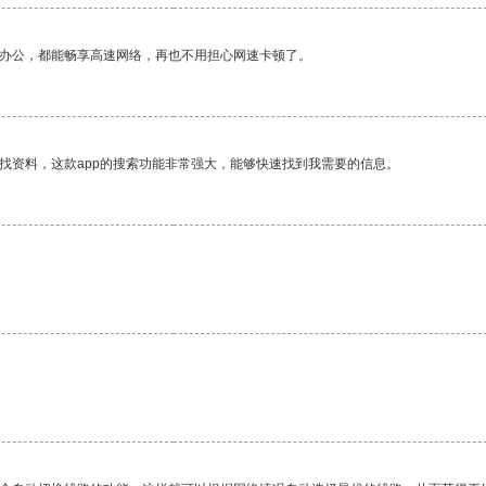
作办公，都能畅享高速网络，再也不用担心网速卡顿了。
找资料，这款app的搜索功能非常强大，能够快速找到我需要的信息。