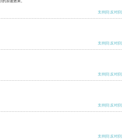
好的加速效果。
支持
[0]
反对
[0]
支持
[0]
反对
[0]
支持
[0]
反对
[0]
支持
[0]
反对
[0]
支持
[0]
反对
[0]