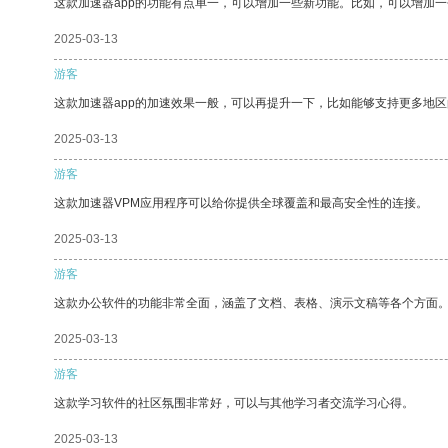
这款加速器app的功能有点单一，可以增加一些新功能。比如，可以增加
2025-03-13
游客
这款加速器app的加速效果一般，可以再提升一下，比如能够支持更多地
2025-03-13
游客
这款加速器VPM应用程序可以给你提供全球覆盖和最高安全性的连接。
2025-03-13
游客
这款办公软件的功能非常全面，涵盖了文档、表格、演示文稿等各个方面
2025-03-13
游客
这款学习软件的社区氛围非常好，可以与其他学习者交流学习心得。
2025-03-13