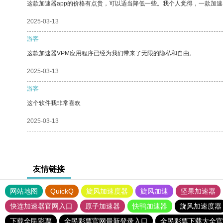
这款加速器app的价格有点贵，可以适当降低一些。我个人觉得，一款加速
2025-03-13
游客
这款加速器VPM应用程序已经为我们带来了无限的隐私和自由。
2025-03-13
游客
这个软件我非常喜欢
2025-03-13
友情链接
网站地图
QuickQ
旋风加速度器
旋风加速
坚果加速器
快连加速器官网入口
原子加速器
快鸭加速器
旋风加速度器
下载全民彩票
全民彩票官网最新登录入口
全民彩票下载大全官