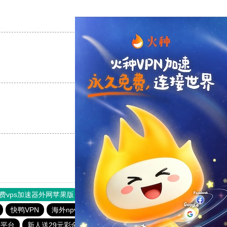
支持
[0]
反对
[0]
支持
[0]
反对
[0]
支持
[0]
反对
[0]
费vps加速器外网苹果版
旋风加速度器
快连加速器
快鸭VPN
海外npv加速器官网
全民彩票官网最新登录入口
有平台
新人送29元彩金平台
明发彩票平台怎么样