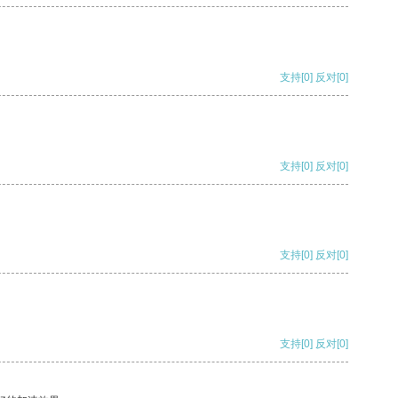
支持
[0]
反对
[0]
支持
[0]
反对
[0]
支持
[0]
反对
[0]
支持
[0]
反对
[0]