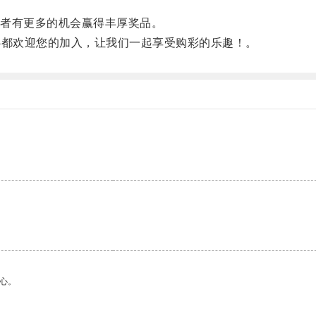
者有更多的机会赢得丰厚奖品。
心都欢迎您的加入，让我们一起享受购彩的乐趣！。
心。