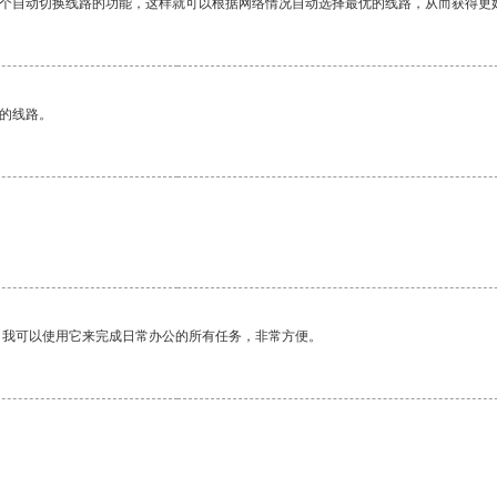
一个自动切换线路的功能，这样就可以根据网络情况自动选择最优的线路，从而获得更
区的线路。
。我可以使用它来完成日常办公的所有任务，非常方便。