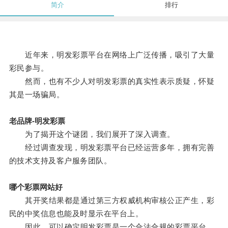
简介
排行
近年来，明发彩票平台在网络上广泛传播，吸引了大量
彩民参与。
然而，也有不少人对明发彩票的真实性表示质疑，怀疑
其是一场骗局。
老品牌-明发彩票
为了揭开这个谜团，我们展开了深入调查。
经过调查发现，明发彩票平台已经运营多年，拥有完善
的技术支持及客户服务团队。
哪个彩票网站好
其开奖结果都是通过第三方权威机构审核公正产生，彩
民的中奖信息也能及时显示在平台上。
因此，可以确定明发彩票是一个合法合规的彩票平台。