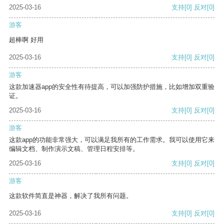
2025-03-16
支持
[0]
反对
[0]
游客
超棒啊 好用
2025-03-16
支持
[0]
反对
[0]
游客
这款加速器app的安全性有待提高，可以加强防护措施，比如增加双重验
证。
2025-03-16
支持
[0]
反对
[0]
游客
这款app的功能非常强大，可以满足我所有的工作需求。我可以使用它来
编辑文档、制作演示文稿、管理日程安排等。
2025-03-16
支持
[0]
反对
[0]
游客
这款软件简直是神器，解决了我所有问题。
2025-03-16
支持
[0]
反对
[0]