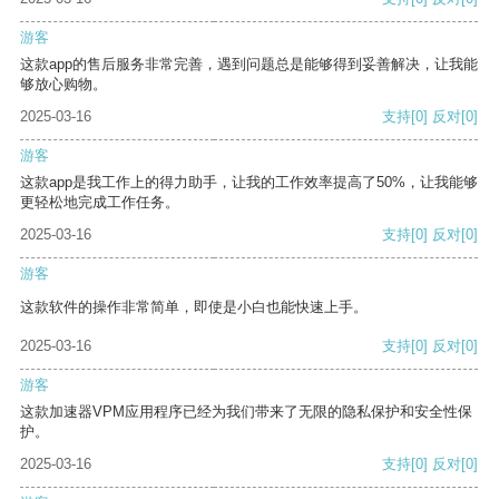
游客
这款app的售后服务非常完善，遇到问题总是能够得到妥善解决，让我能
够放心购物。
2025-03-16
支持
[0]
反对
[0]
游客
这款app是我工作上的得力助手，让我的工作效率提高了50%，让我能够
更轻松地完成工作任务。
2025-03-16
支持
[0]
反对
[0]
游客
这款软件的操作非常简单，即使是小白也能快速上手。
2025-03-16
支持
[0]
反对
[0]
游客
这款加速器VPM应用程序已经为我们带来了无限的隐私保护和安全性保
护。
2025-03-16
支持
[0]
反对
[0]