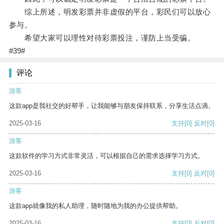
综上所述，明发彩票并非虚假的平台，彩民们可以放心
参与。
希望大家可以理性对待彩票投注，谨防上当受骗。
#39#
评论
游客
这款app是我社交的好帮手，让我能够与朋友保持联系，分享生活点滴。
2025-03-16
支持
[0]
反对
[0]
游客
这款软件的学习方式非常灵活，可以根据自己的需求选择学习方式。
2025-03-16
支持
[0]
反对
[0]
游客
这款app就像我的私人助理，随时随地为我的办公提供帮助。
2025-03-16
支持
[0]
反对
[0]