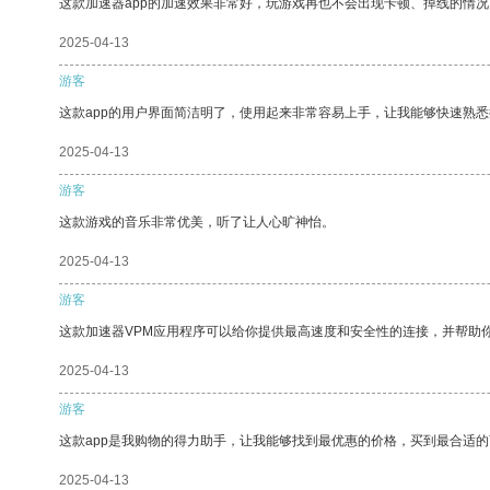
这款加速器app的加速效果非常好，玩游戏再也不会出现卡顿、掉线的情况
2025-04-13
游客
这款app的用户界面简洁明了，使用起来非常容易上手，让我能够快速熟
2025-04-13
游客
这款游戏的音乐非常优美，听了让人心旷神怡。
2025-04-13
游客
这款加速器VPM应用程序可以给你提供最高速度和安全性的连接，并帮助
2025-04-13
游客
这款app是我购物的得力助手，让我能够找到最优惠的价格，买到最合适
2025-04-13