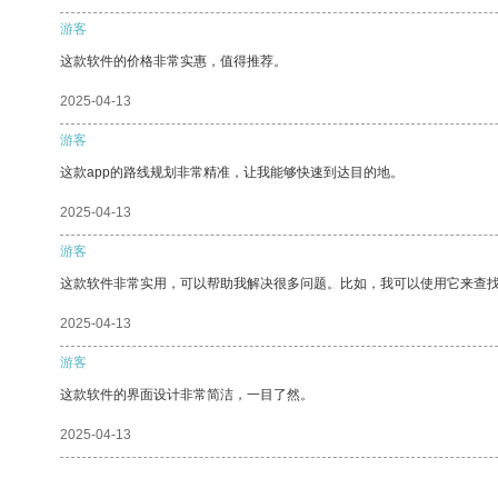
游客
这款软件的价格非常实惠，值得推荐。
2025-04-13
游客
这款app的路线规划非常精准，让我能够快速到达目的地。
2025-04-13
游客
这款软件非常实用，可以帮助我解决很多问题。比如，我可以使用它来查
2025-04-13
游客
这款软件的界面设计非常简洁，一目了然。
2025-04-13