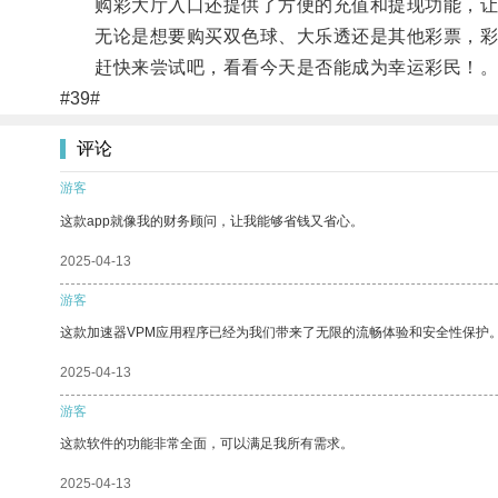
购彩大厅入口还提供了方便的充值和提现功能，让
无论是想要购买双色球、大乐透还是其他彩票，彩神
赶快来尝试吧，看看今天是否能成为幸运彩民！
#39#
评论
游客
这款app就像我的财务顾问，让我能够省钱又省心。
2025-04-13
游客
这款加速器VPM应用程序已经为我们带来了无限的流畅体验和安全性保护
2025-04-13
游客
这款软件的功能非常全面，可以满足我所有需求。
2025-04-13