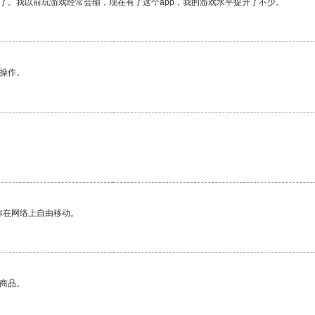
了。我以前玩游戏经常会输，现在有了这个app，我的游戏水平提升了不少。
悉操作。
你在网络上自由移动。
的商品。