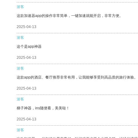
游客
这款加速器app的操作非常简单，一键加速就能开启，非常方便。
2025-04-13
游客
这个是app神器
2025-04-13
游客
这款app的酒店、餐厅推荐非常有用，让我能够享受到高品质的旅行体验。
2025-04-13
游客
梯子神器，ins随便看，美美哒！
2025-04-13
游客