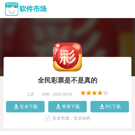
全民彩票是不是真的
工具
|
时间：2025-05-02
|
安卓下载
苹果下载
PC下载
安卓市场，安全绿色