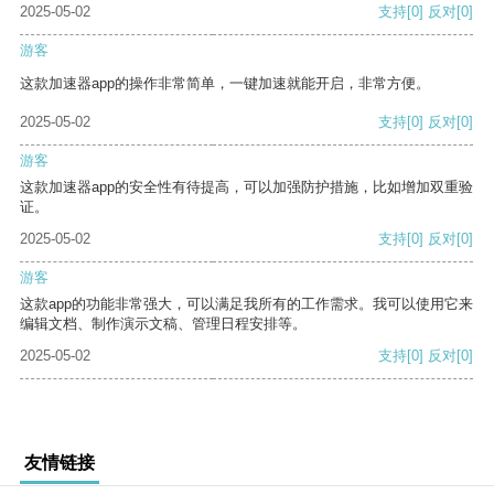
2025-05-02
支持
[0]
反对
[0]
游客
这款加速器app的操作非常简单，一键加速就能开启，非常方便。
2025-05-02
支持
[0]
反对
[0]
游客
这款加速器app的安全性有待提高，可以加强防护措施，比如增加双重验
证。
2025-05-02
支持
[0]
反对
[0]
游客
这款app的功能非常强大，可以满足我所有的工作需求。我可以使用它来
编辑文档、制作演示文稿、管理日程安排等。
2025-05-02
支持
[0]
反对
[0]
友情链接