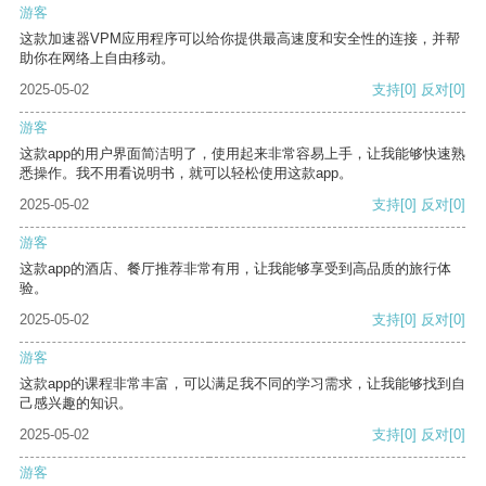
游客
这款加速器VPM应用程序可以给你提供最高速度和安全性的连接，并帮
助你在网络上自由移动。
2025-05-02
支持
[0]
反对
[0]
游客
这款app的用户界面简洁明了，使用起来非常容易上手，让我能够快速熟
悉操作。我不用看说明书，就可以轻松使用这款app。
2025-05-02
支持
[0]
反对
[0]
游客
这款app的酒店、餐厅推荐非常有用，让我能够享受到高品质的旅行体
验。
2025-05-02
支持
[0]
反对
[0]
游客
这款app的课程非常丰富，可以满足我不同的学习需求，让我能够找到自
己感兴趣的知识。
2025-05-02
支持
[0]
反对
[0]
游客