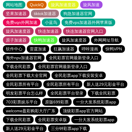
网站地图
QuickQ
旋风加速度器
旋风加速
坚果加速器
tiktok加速器
狗急加速器官网
免费vqn外网加速
小蓝鸟
免费vps加速器外网苹果版
旋风加速度器
快连加速器
快连加速器官网入口
原子加速器
快鸭加速器
旋风加速度器
外网网址导航
软件中心
雷霆加速
狂飙加速器
哔咔漫画
快鸭VPN
海外npv加速器官网
全民彩票官网最新登录入口
下载全民彩票
全民彩票官网最新登录入口
全民彩票下载大全官网
全民彩票app下载安装安卓
全民彩票所有平台
全民彩票所有平台
新人送29元彩金平台
明发彩票平台怎么样
全民彩票平台登录
下载全民彩票
703彩票娱乐平台
原版699彩票
一分大发系统彩票app
welcome盈彩购彩大厅广东
顶级彩票app官方网站
下载全民彩票
全民彩票安卓版
一分大发系统彩票app
新人送29元彩金平台
三分钟彩票app下载