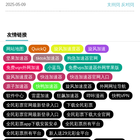
2025-05-09
支持
[0]
反对
[0]
友情链接
网站地图
QuickQ
旋风加速度器
旋风加速
坚果加速器
tiktok加速器
狗急加速器官网
免费vqn外网加速
小蓝鸟
免费vps加速器外网苹果版
旋风加速度器
快连加速器
快连加速器官网入口
原子加速器
快鸭加速器
旋风加速度器
外网网址导航
软件中心
雷霆加速
狂飙加速器
哔咔漫画
快鸭VPN
全民彩票官网最新登录入口
下载全民彩票
全民彩票官网最新登录入口
全民彩票下载大全官网
全民彩票app下载安装安卓
全民彩票所有平台
全民彩票所有平台
新人送29元彩金平台