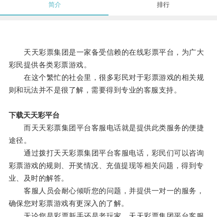
简介
排行
天天彩票集团是一家备受信赖的在线彩票平台，为广大
彩民提供各类彩票游戏。
在这个繁忙的社会里，很多彩民对于彩票游戏的相关规
则和玩法并不是很了解，需要得到专业的客服支持。
下载天天彩平台
而天天彩票集团平台客服电话就是提供此类服务的便捷
途径。
通过拨打天天彩票集团平台客服电话，彩民们可以咨询
彩票游戏的规则、开奖情况、充值提现等相关问题，得到专
业、及时的解答。
客服人员会耐心倾听您的问题，并提供一对一的服务，
确保您对彩票游戏有更深入的了解。
无论您是彩票新手还是老玩家，天天彩票集团平台客服