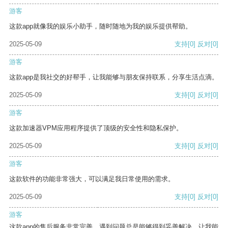
游客
这款app就像我的娱乐小助手，随时随地为我的娱乐提供帮助。
2025-05-09
支持
[0]
反对
[0]
游客
这款app是我社交的好帮手，让我能够与朋友保持联系，分享生活点滴。
2025-05-09
支持
[0]
反对
[0]
游客
这款加速器VPM应用程序提供了顶级的安全性和隐私保护。
2025-05-09
支持
[0]
反对
[0]
游客
这款软件的功能非常强大，可以满足我日常使用的需求。
2025-05-09
支持
[0]
反对
[0]
游客
这款app的售后服务非常完善，遇到问题总是能够得到妥善解决，让我能