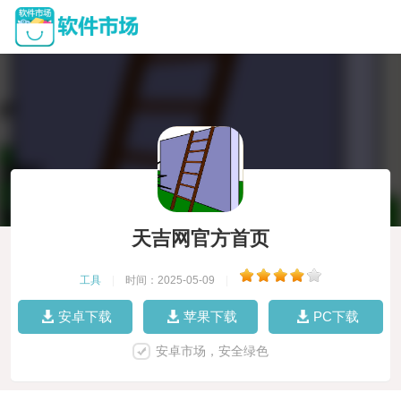
天吉网官方首页
工具
|
时间：2025-05-09
|
安卓下载
苹果下载
PC下载
安卓市场，安全绿色