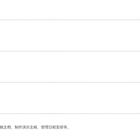
。
编辑文档、制作演示文稿、管理日程安排等。