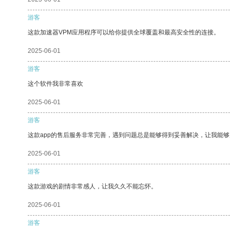
游客
这款加速器VPM应用程序可以给你提供全球覆盖和最高安全性的连接。
2025-06-01
游客
这个软件我非常喜欢
2025-06-01
游客
这款app的售后服务非常完善，遇到问题总是能够得到妥善解决，让我能
2025-06-01
游客
这款游戏的剧情非常感人，让我久久不能忘怀。
2025-06-01
游客