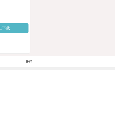
PC下载
排行