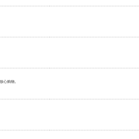
够放心购物。