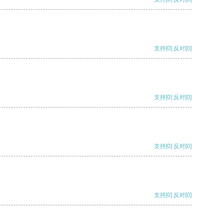
支持
[0]
反对
[0]
支持
[0]
反对
[0]
支持
[0]
反对
[0]
支持
[0]
反对
[0]