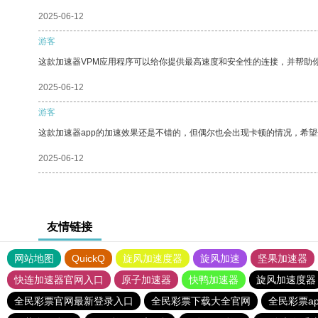
2025-06-12
游客
这款加速器VPM应用程序可以给你提供最高速度和安全性的连接，并帮助
2025-06-12
游客
这款加速器app的加速效果还是不错的，但偶尔也会出现卡顿的情况，希
2025-06-12
友情链接
网站地图
QuickQ
旋风加速度器
旋风加速
坚果加速器
快连加速器官网入口
原子加速器
快鸭加速器
旋风加速度器
全民彩票官网最新登录入口
全民彩票下载大全官网
全民彩票a