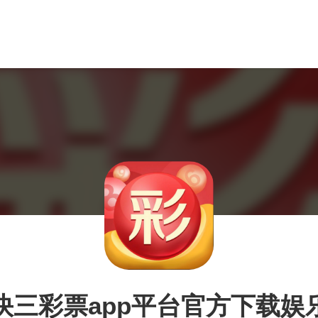
快三彩票app平台官方下载娱