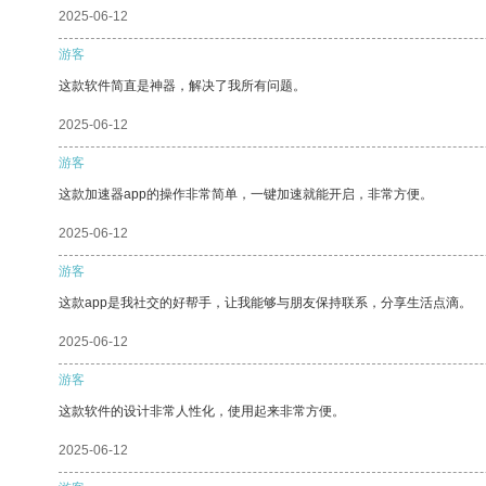
2025-06-12
游客
这款软件简直是神器，解决了我所有问题。
2025-06-12
游客
这款加速器app的操作非常简单，一键加速就能开启，非常方便。
2025-06-12
游客
这款app是我社交的好帮手，让我能够与朋友保持联系，分享生活点滴。
2025-06-12
游客
这款软件的设计非常人性化，使用起来非常方便。
2025-06-12