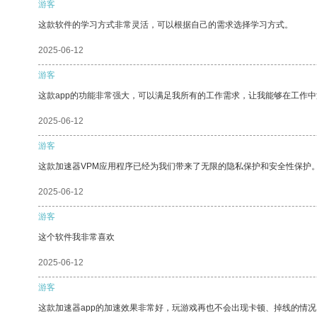
游客
这款软件的学习方式非常灵活，可以根据自己的需求选择学习方式。
2025-06-12
游客
这款app的功能非常强大，可以满足我所有的工作需求，让我能够在工作
2025-06-12
游客
这款加速器VPM应用程序已经为我们带来了无限的隐私保护和安全性保护
2025-06-12
游客
这个软件我非常喜欢
2025-06-12
游客
这款加速器app的加速效果非常好，玩游戏再也不会出现卡顿、掉线的情况