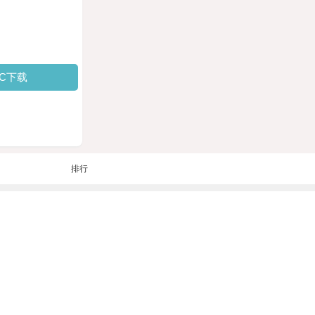
PC下载
排行