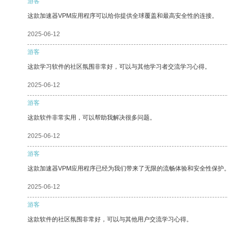
游客
这款加速器VPM应用程序可以给你提供全球覆盖和最高安全性的连接。
2025-06-12
游客
这款学习软件的社区氛围非常好，可以与其他学习者交流学习心得。
2025-06-12
游客
这款软件非常实用，可以帮助我解决很多问题。
2025-06-12
游客
这款加速器VPM应用程序已经为我们带来了无限的流畅体验和安全性保护
2025-06-12
游客
这款软件的社区氛围非常好，可以与其他用户交流学习心得。