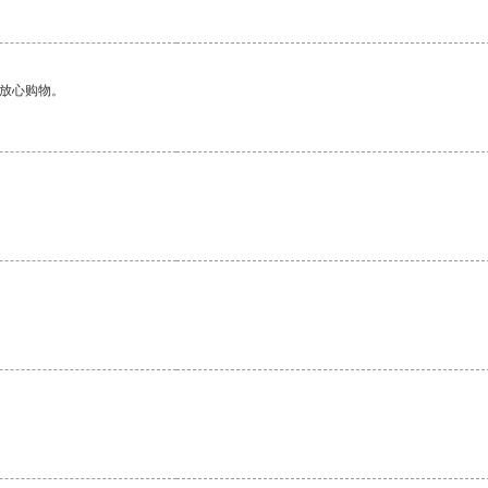
够放心购物。