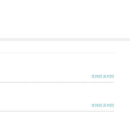
支持
[0]
反对
[0]
支持
[0]
反对
[0]