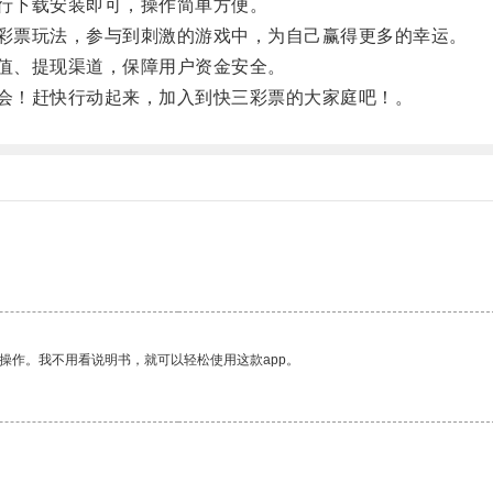
行下载安装即可，操作简单方便。
彩票玩法，参与到刺激的游戏中，为自己赢得更多的幸运。
值、提现渠道，保障用户资金安全。
会！赶快行动起来，加入到快三彩票的大家庭吧！。
操作。我不用看说明书，就可以轻松使用这款app。