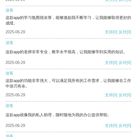
游客
这款app的学习氛围很浓厚，能够激励我不断学习，让我能够取得更好的
成绩。
2025-06-29
支持
[0]
反对
[0]
游客
这款app的老师非常专业，教学水平很高，让我能够学到实用的知识。
2025-06-29
支持
[0]
反对
[0]
游客
这款app的功能非常强大，可以满足我所有的工作需求，让我能够在工作
中游刃有余。
2025-06-29
支持
[0]
反对
[0]
游客
这款app就像我的私人助理，随时随地为我的办公提供帮助。
2025-06-29
支持
[0]
反对
[0]
游客