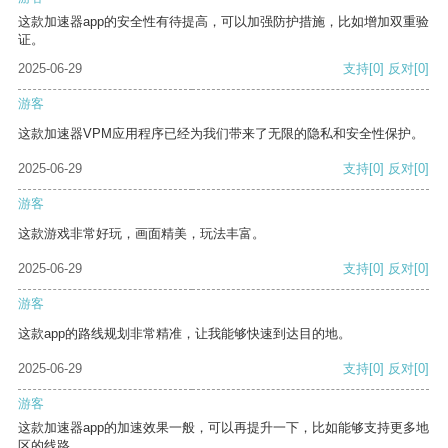
这款加速器app的安全性有待提高，可以加强防护措施，比如增加双重验
证。
2025-06-29
支持
[0]
反对
[0]
游客
这款加速器VPM应用程序已经为我们带来了无限的隐私和安全性保护。
2025-06-29
支持
[0]
反对
[0]
游客
这款游戏非常好玩，画面精美，玩法丰富。
2025-06-29
支持
[0]
反对
[0]
游客
这款app的路线规划非常精准，让我能够快速到达目的地。
2025-06-29
支持
[0]
反对
[0]
游客
这款加速器app的加速效果一般，可以再提升一下，比如能够支持更多地
区的线路。