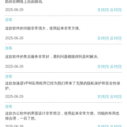
助你在网络上自由移动。
2025-06-29
支持
[0]
反对
[0]
游客
这款软件的功能非常强大，使用起来非常方便。
2025-06-29
支持
[0]
反对
[0]
游客
这款软件的售后服务非常好，遇到问题都能得到及时解决。
2025-06-29
支持
[0]
反对
[0]
游客
这款加速器VPM应用程序已经为我们带来了无限的隐私保护和安全性保
护。
2025-06-29
支持
[0]
反对
[0]
游客
这款办公软件的界面设计非常简洁，使用起来非常方便。功能的布局也
很合理，一目了然。
2025-06-29
支持
[0]
反对
[0]