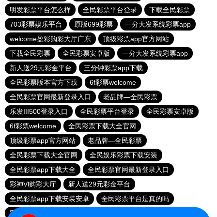
明发彩票平台怎么样
全民彩票平台登录
下载全民彩票
703彩票娱乐平台
原版699彩票
一分大发系统彩票app
welcome盈彩购彩大厅广东
顶级彩票app官方网站
下载全民彩票
全民彩票安卓版
一分大发系统彩票app
新人送29元彩金平台
三分钟彩票app下载
全民彩票版本官方下载
6f彩票welcome
全民彩票官网最新登录入口
老品牌—全民彩票
乐发III500登录入口
全民彩票平台登录
全民彩票安卓版
6f彩票welcome
全民彩票下载大全官网
顶级彩票app官方网站
老品牌—全民彩票
全民彩票下载大全官网
全民娱乐彩票下载安装
全民彩票app下载大全
全民彩票官网最新登录入口
彩神Vl购彩大厅
新人送29元彩金平台
全民彩票app下载安装安卓
全民彩票平台是真的吗
彩神Vl购彩大厅
全民彩票版本官方下载