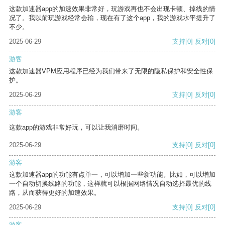
这款加速器app的加速效果非常好，玩游戏再也不会出现卡顿、掉线的情
况了。我以前玩游戏经常会输，现在有了这个app，我的游戏水平提升了
不少。
2025-06-29
支持
[0]
反对
[0]
游客
这款加速器VPM应用程序已经为我们带来了无限的隐私保护和安全性保
护。
2025-06-29
支持
[0]
反对
[0]
游客
这款app的游戏非常好玩，可以让我消磨时间。
2025-06-29
支持
[0]
反对
[0]
游客
这款加速器app的功能有点单一，可以增加一些新功能。比如，可以增加
一个自动切换线路的功能，这样就可以根据网络情况自动选择最优的线
路，从而获得更好的加速效果。
2025-06-29
支持
[0]
反对
[0]
游客