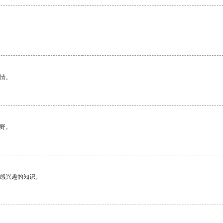
情。
野。
己感兴趣的知识。