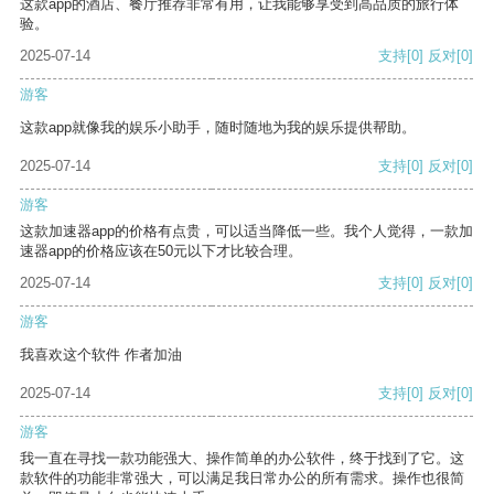
这款app的酒店、餐厅推荐非常有用，让我能够享受到高品质的旅行体
验。
2025-07-14
支持
[0]
反对
[0]
游客
这款app就像我的娱乐小助手，随时随地为我的娱乐提供帮助。
2025-07-14
支持
[0]
反对
[0]
游客
这款加速器app的价格有点贵，可以适当降低一些。我个人觉得，一款加
速器app的价格应该在50元以下才比较合理。
2025-07-14
支持
[0]
反对
[0]
游客
我喜欢这个软件 作者加油
2025-07-14
支持
[0]
反对
[0]
游客
我一直在寻找一款功能强大、操作简单的办公软件，终于找到了它。这
款软件的功能非常强大，可以满足我日常办公的所有需求。操作也很简