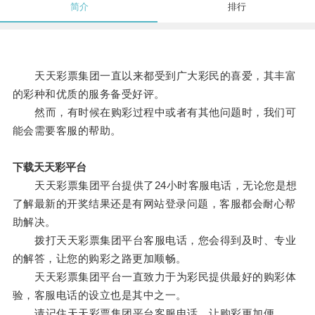
简介
排行
天天彩票集团一直以来都受到广大彩民的喜爱，其丰富
的彩种和优质的服务备受好评。
然而，有时候在购彩过程中或者有其他问题时，我们可
能会需要客服的帮助。
下载天天彩平台
天天彩票集团平台提供了24小时客服电话，无论您是想
了解最新的开奖结果还是有网站登录问题，客服都会耐心帮
助解决。
拨打天天彩票集团平台客服电话，您会得到及时、专业
的解答，让您的购彩之路更加顺畅。
天天彩票集团平台一直致力于为彩民提供最好的购彩体
验，客服电话的设立也是其中之一。
请记住天天彩票集团平台客服电话，让购彩更加便