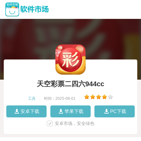
天空彩票二四六944cc
工具
|
时间：2025-08-01
|
安卓下载
苹果下载
PC下载
安卓市场，安全绿色