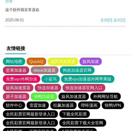
游客
这个软件我非常喜欢
2025-08-01
支持
[0]
反对
[0]
友情链接
网站地图
QuickQ
旋风加速度器
旋风加速
坚果加速器
tiktok加速器
狗急加速器官网
免费vqn外网加速
小蓝鸟
免费vps加速器外网苹果版
旋风加速度器
快连加速器
快连加速器官网入口
原子加速器
快鸭加速器
旋风加速度器
外网网址导航
软件中心
雷霆加速
狂飙加速器
哔咔漫画
快鸭VPN
全民彩票官网最新登录入口
下载全民彩票
全民彩票官网最新登录入口
全民彩票下载大全官网