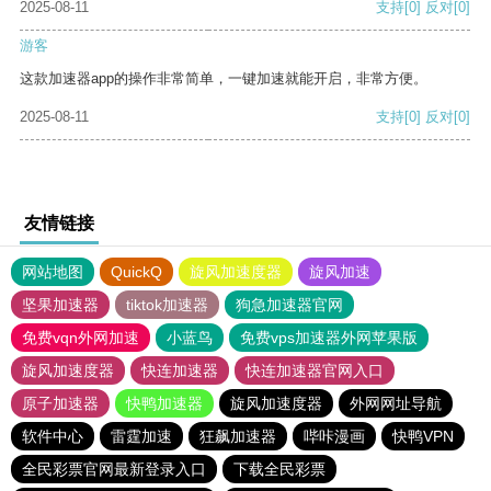
2025-08-11
支持
[0]
反对
[0]
游客
这款加速器app的操作非常简单，一键加速就能开启，非常方便。
2025-08-11
支持
[0]
反对
[0]
友情链接
网站地图
QuickQ
旋风加速度器
旋风加速
坚果加速器
tiktok加速器
狗急加速器官网
免费vqn外网加速
小蓝鸟
免费vps加速器外网苹果版
旋风加速度器
快连加速器
快连加速器官网入口
原子加速器
快鸭加速器
旋风加速度器
外网网址导航
软件中心
雷霆加速
狂飙加速器
哔咔漫画
快鸭VPN
全民彩票官网最新登录入口
下载全民彩票