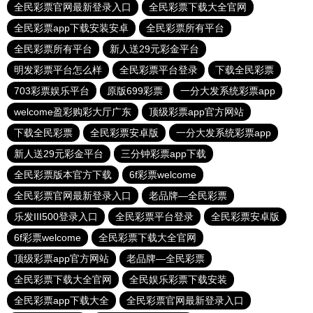
全民彩票官网最新登录入口
全民彩票下载大全官网
全民彩票app下载安装安卓
全民彩票所有平台
全民彩票所有平台
新人送29元彩金平台
明发彩票平台怎么样
全民彩票平台登录
下载全民彩票
703彩票娱乐平台
原版699彩票
一分大发系统彩票app
welcome盈彩购彩大厅广东
顶级彩票app官方网站
下载全民彩票
全民彩票安卓版
一分大发系统彩票app
新人送29元彩金平台
三分钟彩票app下载
全民彩票版本官方下载
6f彩票welcome
全民彩票官网最新登录入口
老品牌—全民彩票
乐发III500登录入口
全民彩票平台登录
全民彩票安卓版
6f彩票welcome
全民彩票下载大全官网
顶级彩票app官方网站
老品牌—全民彩票
全民彩票下载大全官网
全民娱乐彩票下载安装
全民彩票app下载大全
全民彩票官网最新登录入口