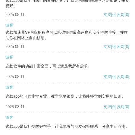
这款app是我学习路上的良师益友，让我能够随时随地学习新知识，拓宽
视野。
2025-08-11
支持
[0]
反对
[0]
游客
这款加速器VPM应用程序可以给你提供最高速度和安全性的连接，并帮
助你在网络上自由移动。
2025-08-11
支持
[0]
反对
[0]
游客
这款软件的功能非常全面，可以满足我所有需求。
2025-08-11
支持
[0]
反对
[0]
游客
这款app的老师非常专业，教学水平很高，让我能够学到实用的知识。
2025-08-11
支持
[0]
反对
[0]
游客
这款app是我社交的好帮手，让我能够与朋友保持联系，分享生活点滴。