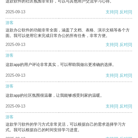
这款软件的社区氛围非常好，可以与其他用户交流学习心得。
2025-09-13
支持
[0]
反对
[0]
游客
这款办公软件的功能非常全面，涵盖了文档、表格、演示文稿等各个方
面。我可以使用它来完成日常办公的所有任务，非常方便。
2025-09-13
支持
[0]
反对
[0]
游客
这款app的用户评论非常真实，可以帮助我做出更准确的选择。
2025-09-13
支持
[0]
反对
[0]
游客
这款app的社区氛围很温馨，让我能够感受到家的温暖。
2025-09-13
支持
[0]
反对
[0]
游客
这款学习软件的学习方式非常灵活，可以根据自己的需求选择学习方
式。我可以根据自己的时间安排学习进度。