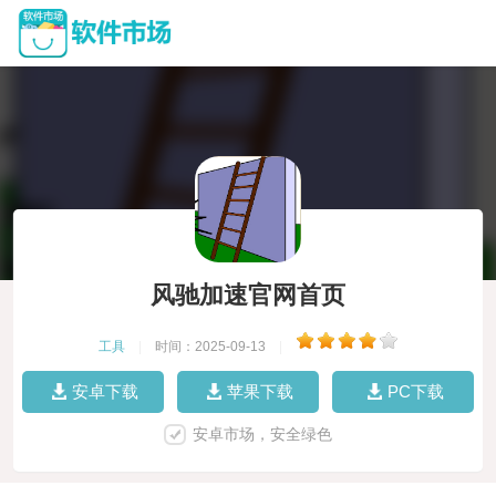
风驰加速官网首页
工具
|
时间：2025-09-13
|
安卓下载
苹果下载
PC下载
安卓市场，安全绿色