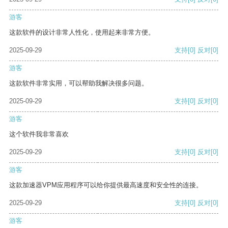
游客
这款软件的设计非常人性化，使用起来非常方便。
2025-09-29
支持
[0]
反对
[0]
游客
这款软件非常实用，可以帮助我解决很多问题。
2025-09-29
支持
[0]
反对
[0]
游客
这个软件我非常喜欢
2025-09-29
支持
[0]
反对
[0]
游客
这款加速器VPM应用程序可以给你提供最高速度和安全性的连接。
2025-09-29
支持
[0]
反对
[0]
游客