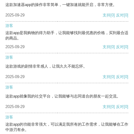
这款加速器app的操作非常简单，一键加速就能开启，非常方便。
2025-09-29
支持
[0]
反对
[0]
游客
这款app是我购物的得力助手，让我能够找到最优惠的价格，买到最合适
的商品。
2025-09-29
支持
[0]
反对
[0]
游客
这款游戏的剧情非常感人，让我久久不能忘怀。
2025-09-29
支持
[0]
反对
[0]
游客
这款app就像我的社交平台，让我能够与志同道合的朋友一起交流。
2025-09-29
支持
[0]
反对
[0]
游客
这款app的功能非常强大，可以满足我所有的工作需求，让我能够在工作
中游刃有余。