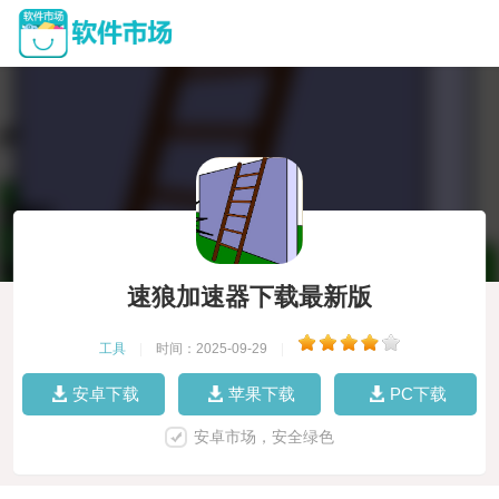
速狼加速器下载最新版
工具
|
时间：2025-09-29
|
安卓下载
苹果下载
PC下载
安卓市场，安全绿色