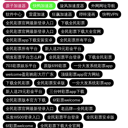
原子加速器
快鸭加速器
旋风加速度器
外网网址导航
软件中心
雷霆加速
狂飙加速器
哔咔漫画
快鸭VPN
全民彩票官网最新登录入口
下载全民彩票
全民彩票官网最新登录入口
全民彩票下载大全官网
全民彩票app下载安装安卓
全民彩票所有平台
全民彩票所有平台
新人送29元彩金平台
明发彩票平台怎么样
全民彩票平台登录
下载全民彩票
703彩票娱乐平台
原版699彩票
一分大发系统彩票app
welcome盈彩购彩大厅广东
顶级彩票app官方网站
下载全民彩票
全民彩票安卓版
一分大发系统彩票app
新人送29元彩金平台
三分钟彩票app下载
全民彩票版本官方下载
6f彩票welcome
全民彩票官网最新登录入口
老品牌—全民彩票
乐发III500登录入口
全民彩票平台登录
全民彩票安卓版
6f彩票welcome
全民彩票下载大全官网