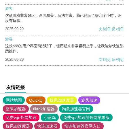
游客
这款游戏非常好玩，画面精美，玩法丰富。我已经玩了好几个小时，还
没有玩腻。
2025-09-29
支持
[0]
反对
[0]
游客
这款app的用户界面简洁明了，使用起来非常容易上手，让我能够快速熟
悉操作。
2025-09-29
支持
[0]
反对
[0]
友情链接
网站地图
QuickQ
旋风加速度器
旋风加速
坚果加速器
tiktok加速器
狗急加速器官网
免费vqn外网加速
小蓝鸟
免费vps加速器外网苹果版
旋风加速度器
快连加速器
快连加速器官网入口