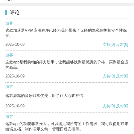
评论
游客
这款加速器VPM应用程序已经为我们带来了无限的隐私保护和安全性保
护。
2025-10-09
支持
[0]
反对
[0]
游客
这款app是我购物的得力助手，让我能够找到最优惠的价格，买到最合适
的商品。
2025-10-09
支持
[0]
反对
[0]
游客
这款游戏的音乐非常优美，听了让人心旷神怡。
2025-10-09
支持
[0]
反对
[0]
游客
这款app的功能非常强大，可以满足我所有的工作需求。我可以使用它来
编辑文档、制作演示文稿、管理日程安排等。