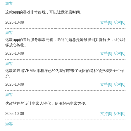
游客
这款app的游戏非常好玩，可以让我消磨时间。
2025-10-09
支持
[0]
反对
[0]
游客
这款app的售后服务非常完善，遇到问题总是能够得到妥善解决，让我能
够放心购物。
2025-10-09
支持
[0]
反对
[0]
游客
这款加速器VPM应用程序已经为我们带来了无限的隐私保护和安全性保
护。
2025-10-09
支持
[0]
反对
[0]
游客
这款软件的设计非常人性化，使用起来非常方便。
2025-10-09
支持
[0]
反对
[0]
游客