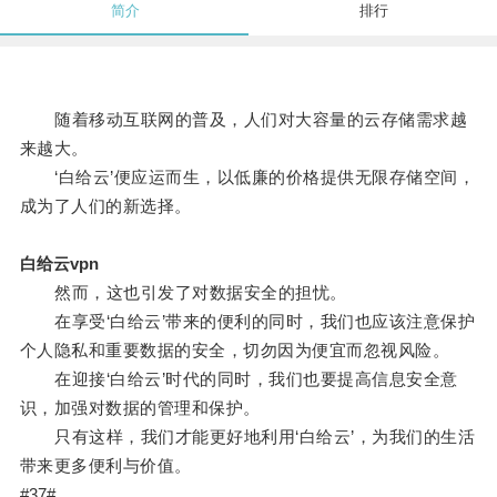
简介
排行
随着移动互联网的普及，人们对大容量的云存储需求越
来越大。
‘白给云’便应运而生，以低廉的价格提供无限存储空间，
成为了人们的新选择。
白给云vpn
然而，这也引发了对数据安全的担忧。
在享受‘白给云’带来的便利的同时，我们也应该注意保护
个人隐私和重要数据的安全，切勿因为便宜而忽视风险。
在迎接‘白给云’时代的同时，我们也要提高信息安全意
识，加强对数据的管理和保护。
只有这样，我们才能更好地利用‘白给云’，为我们的生活
带来更多便利与价值。
#37#