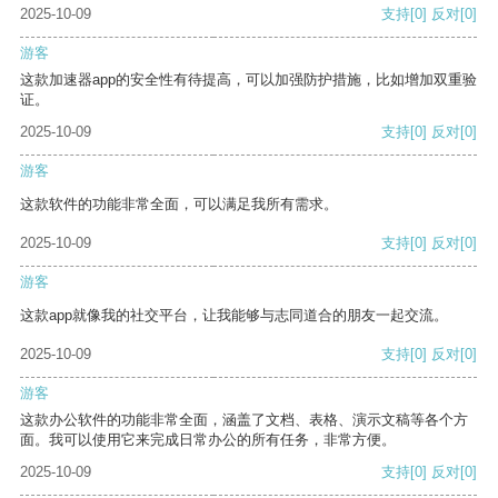
2025-10-09
支持
[0]
反对
[0]
游客
这款加速器app的安全性有待提高，可以加强防护措施，比如增加双重验
证。
2025-10-09
支持
[0]
反对
[0]
游客
这款软件的功能非常全面，可以满足我所有需求。
2025-10-09
支持
[0]
反对
[0]
游客
这款app就像我的社交平台，让我能够与志同道合的朋友一起交流。
2025-10-09
支持
[0]
反对
[0]
游客
这款办公软件的功能非常全面，涵盖了文档、表格、演示文稿等各个方
面。我可以使用它来完成日常办公的所有任务，非常方便。
2025-10-09
支持
[0]
反对
[0]