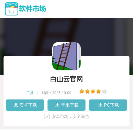
白山云官网
工具
|
时间：2025-10-09
|
安卓下载
苹果下载
PC下载
安卓市场，安全绿色