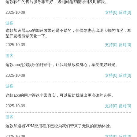
这款软件的售后服务非常好，遇到问题都能得到及时解决。
2025-10-09
支持
[0]
反对
[0]
游客
这款加速器app的加速效果还是不错的，但偶尔也会出现卡顿的情况，希
望开发者能够优化一下。
2025-10-09
支持
[0]
反对
[0]
游客
这款app是我娱乐的好帮手，让我能够放松身心，享受美好时光。
2025-10-09
支持
[0]
反对
[0]
游客
这款app的用户评论非常真实，可以帮助我做出更准确的选择。
2025-10-09
支持
[0]
反对
[0]
游客
这款加速器VPM应用程序已经为我们带来了无限的流畅体验。
2025-10-09
支持
[0]
反对
[0]