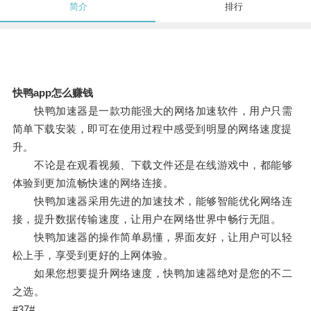
简介
排行
快鸭app怎么赚钱
快鸭加速器是一款功能强大的网络加速软件，用户只需
简单下载安装，即可在使用过程中感受到明显的网络速度提
升。
不论是在观看视频、下载文件还是在线游戏中，都能够
体验到更加流畅快速的网络连接。
快鸭加速器采用先进的加速技术，能够智能优化网络连
接，提升数据传输速度，让用户在网络世界中畅行无阻。
快鸭加速器的操作简单易懂，界面友好，让用户可以轻
松上手，享受到更好的上网体验。
如果您想要提升网络速度，快鸭加速器绝对是您的不二
之选。
#37#