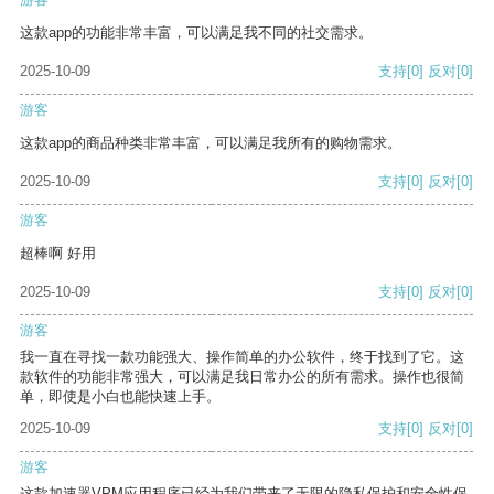
这款app的功能非常丰富，可以满足我不同的社交需求。
2025-10-09
支持
[0]
反对
[0]
游客
这款app的商品种类非常丰富，可以满足我所有的购物需求。
2025-10-09
支持
[0]
反对
[0]
游客
超棒啊 好用
2025-10-09
支持
[0]
反对
[0]
游客
我一直在寻找一款功能强大、操作简单的办公软件，终于找到了它。这
款软件的功能非常强大，可以满足我日常办公的所有需求。操作也很简
单，即使是小白也能快速上手。
2025-10-09
支持
[0]
反对
[0]
游客
这款加速器VPM应用程序已经为我们带来了无限的隐私保护和安全性保