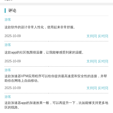
评论
游客
这款软件的设计非常人性化，使用起来非常舒服。
2025-10-09
支持
[0]
反对
[0]
游客
这款app的社区氛围很温馨，让我能够感受到家的温暖。
2025-10-09
支持
[0]
反对
[0]
游客
这款加速器VPM应用程序可以给你提供最高速度和安全性的连接，并帮
助你在网络上自由移动。
2025-10-09
支持
[0]
反对
[0]
游客
这款加速器app的加速效果一般，可以再提升一下，比如能够支持更多地
区的线路。