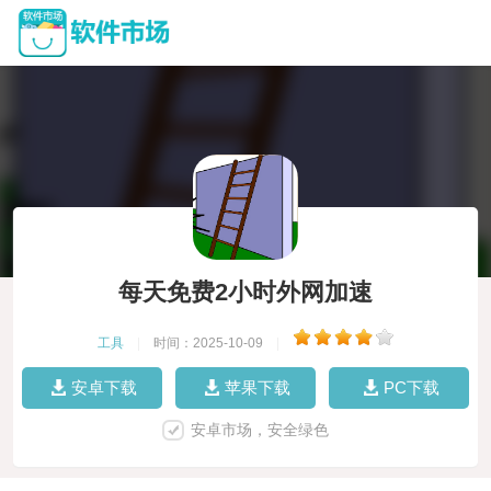
每天免费2小时外网加速
工具
|
时间：2025-10-09
|
安卓下载
苹果下载
PC下载
安卓市场，安全绿色