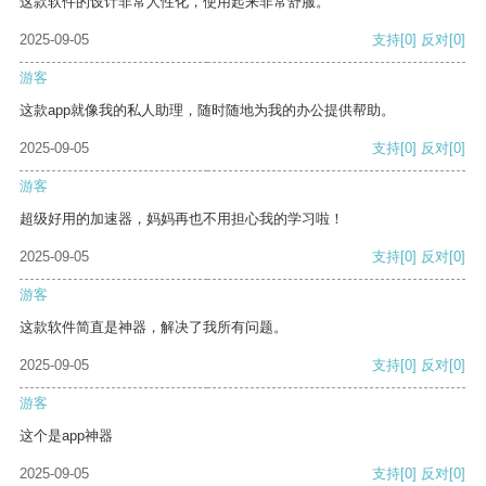
这款软件的设计非常人性化，使用起来非常舒服。
2025-09-05
支持
[0]
反对
[0]
游客
这款app就像我的私人助理，随时随地为我的办公提供帮助。
2025-09-05
支持
[0]
反对
[0]
游客
超级好用的加速器，妈妈再也不用担心我的学习啦！
2025-09-05
支持
[0]
反对
[0]
游客
这款软件简直是神器，解决了我所有问题。
2025-09-05
支持
[0]
反对
[0]
游客
这个是app神器
2025-09-05
支持
[0]
反对
[0]