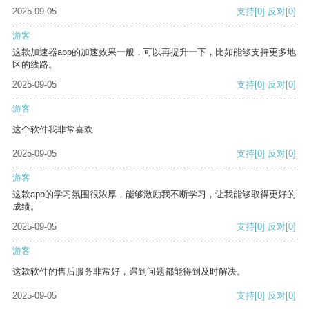
2025-09-05
支持
[0]
反对
[0]
游客
这款加速器app的加速效果一般，可以再提升一下，比如能够支持更多地
区的线路。
2025-09-05
支持
[0]
反对
[0]
游客
这个软件我非常喜欢
2025-09-05
支持
[0]
反对
[0]
游客
这款app的学习氛围很浓厚，能够激励我不断学习，让我能够取得更好的
成绩。
2025-09-05
支持
[0]
反对
[0]
游客
这款软件的售后服务非常好，遇到问题都能得到及时解决。
2025-09-05
支持
[0]
反对
[0]