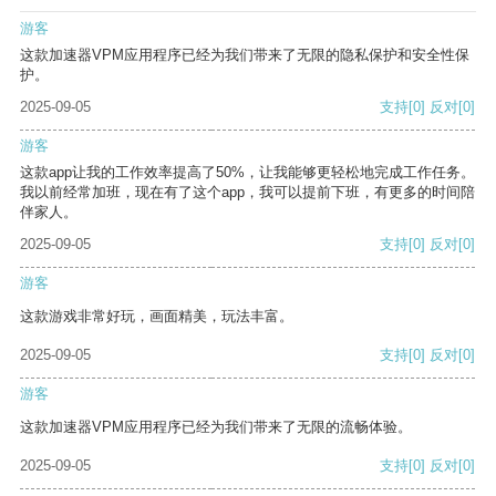
游客
这款加速器VPM应用程序已经为我们带来了无限的隐私保护和安全性保
护。
2025-09-05
支持
[0]
反对
[0]
游客
这款app让我的工作效率提高了50%，让我能够更轻松地完成工作任务。
我以前经常加班，现在有了这个app，我可以提前下班，有更多的时间陪
伴家人。
2025-09-05
支持
[0]
反对
[0]
游客
这款游戏非常好玩，画面精美，玩法丰富。
2025-09-05
支持
[0]
反对
[0]
游客
这款加速器VPM应用程序已经为我们带来了无限的流畅体验。
2025-09-05
支持
[0]
反对
[0]