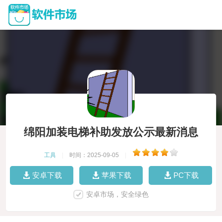
绵阳加装电梯补助发放公示最新消息
工具
|
时间：2025-09-05
|
安卓下载
苹果下载
PC下载
安卓市场，安全绿色