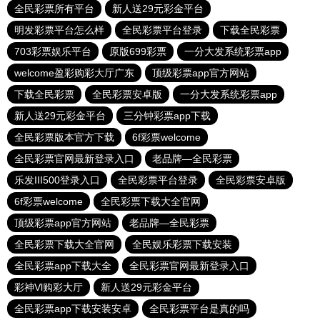
全民彩票所有平台
新人送29元彩金平台
明发彩票平台怎么样
全民彩票平台登录
下载全民彩票
703彩票娱乐平台
原版699彩票
一分大发系统彩票app
welcome盈彩购彩大厅广东
顶级彩票app官方网站
下载全民彩票
全民彩票安卓版
一分大发系统彩票app
新人送29元彩金平台
三分钟彩票app下载
全民彩票版本官方下载
6f彩票welcome
全民彩票官网最新登录入口
老品牌—全民彩票
乐发III500登录入口
全民彩票平台登录
全民彩票安卓版
6f彩票welcome
全民彩票下载大全官网
顶级彩票app官方网站
老品牌—全民彩票
全民彩票下载大全官网
全民娱乐彩票下载安装
全民彩票app下载大全
全民彩票官网最新登录入口
彩神Vl购彩大厅
新人送29元彩金平台
全民彩票app下载安装安卓
全民彩票平台是真的吗