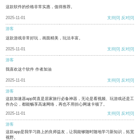
这款软件的价格非常实惠，值得推荐。
2025-11-01
支持
[0]
反对
[0]
游客
这款游戏非常好玩，画面精美，玩法丰富。
2025-11-01
支持
[0]
反对
[0]
游客
我喜欢这个软件 作者加油
2025-11-01
支持
[0]
反对
[0]
游客
这款加速器app简直是居家旅行必备神器，无论是看视频、玩游戏还是工
作办公，都能畅享高速网络，再也不用担心网速卡顿了。
2025-11-01
支持
[0]
反对
[0]
游客
这款app是我学习路上的良师益友，让我能够随时随地学习新知识，拓宽
视野。