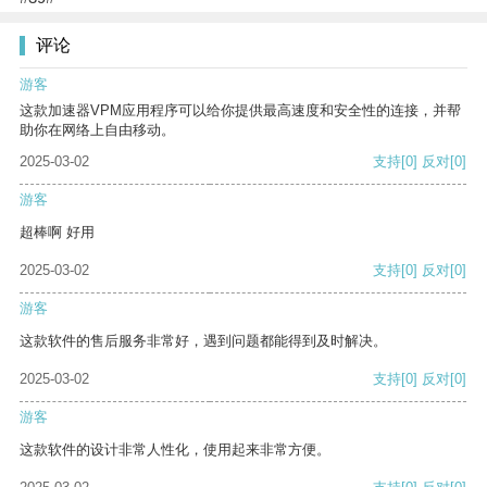
评论
游客
这款加速器VPM应用程序可以给你提供最高速度和安全性的连接，并帮
助你在网络上自由移动。
2025-03-02
支持
[0]
反对
[0]
游客
超棒啊 好用
2025-03-02
支持
[0]
反对
[0]
游客
这款软件的售后服务非常好，遇到问题都能得到及时解决。
2025-03-02
支持
[0]
反对
[0]
游客
这款软件的设计非常人性化，使用起来非常方便。