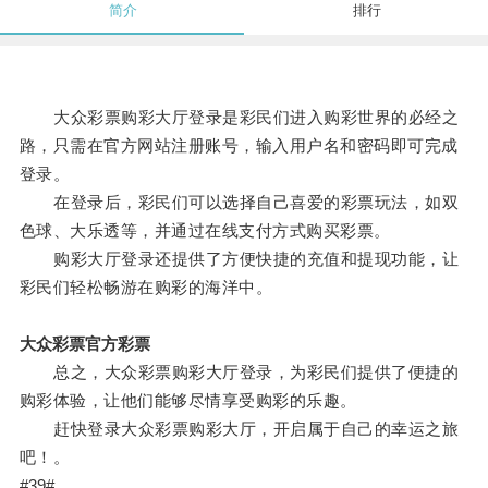
简介
排行
大众彩票购彩大厅登录是彩民们进入购彩世界的必经之
路，只需在官方网站注册账号，输入用户名和密码即可完成
登录。
在登录后，彩民们可以选择自己喜爱的彩票玩法，如双
色球、大乐透等，并通过在线支付方式购买彩票。
购彩大厅登录还提供了方便快捷的充值和提现功能，让
彩民们轻松畅游在购彩的海洋中。
大众彩票官方彩票
总之，大众彩票购彩大厅登录，为彩民们提供了便捷的
购彩体验，让他们能够尽情享受购彩的乐趣。
赶快登录大众彩票购彩大厅，开启属于自己的幸运之旅
吧！。
#39#