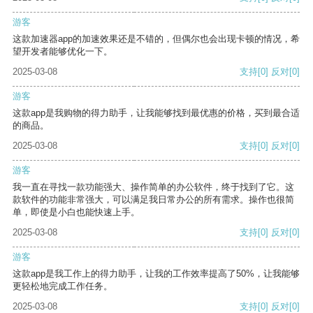
游客
这款加速器app的加速效果还是不错的，但偶尔也会出现卡顿的情况，希
望开发者能够优化一下。
2025-03-08
支持
[0]
反对
[0]
游客
这款app是我购物的得力助手，让我能够找到最优惠的价格，买到最合适
的商品。
2025-03-08
支持
[0]
反对
[0]
游客
我一直在寻找一款功能强大、操作简单的办公软件，终于找到了它。这
款软件的功能非常强大，可以满足我日常办公的所有需求。操作也很简
单，即使是小白也能快速上手。
2025-03-08
支持
[0]
反对
[0]
游客
这款app是我工作上的得力助手，让我的工作效率提高了50%，让我能够
更轻松地完成工作任务。
2025-03-08
支持
[0]
反对
[0]