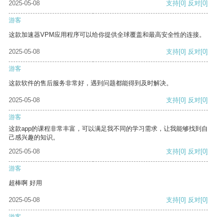
2025-05-08
支持
[0]
反对
[0]
游客
这款加速器VPM应用程序可以给你提供全球覆盖和最高安全性的连接。
2025-05-08
支持
[0]
反对
[0]
游客
这款软件的售后服务非常好，遇到问题都能得到及时解决。
2025-05-08
支持
[0]
反对
[0]
游客
这款app的课程非常丰富，可以满足我不同的学习需求，让我能够找到自
己感兴趣的知识。
2025-05-08
支持
[0]
反对
[0]
游客
超棒啊 好用
2025-05-08
支持
[0]
反对
[0]
游客