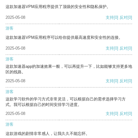
这款加速器VPM应用程序提供了顶级的安全性和隐私保护。
2025-05-08
支持
[0]
反对
[0]
游客
这款加速器VPM应用程序可以给你提供最高速度和安全性的连接。
2025-05-08
支持
[0]
反对
[0]
游客
这款加速器app的加速效果一般，可以再提升一下，比如能够支持更多地
区的线路。
2025-05-08
支持
[0]
反对
[0]
游客
这款学习软件的学习方式非常灵活，可以根据自己的需求选择学习方
式。我可以根据自己的时间安排学习进度。
2025-05-08
支持
[0]
反对
[0]
游客
这款游戏的剧情非常感人，让我久久不能忘怀。