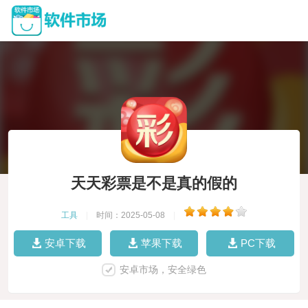
天天彩票是不是真的假的
工具
|
时间：2025-05-08
|
安卓下载
苹果下载
PC下载
安卓市场，安全绿色