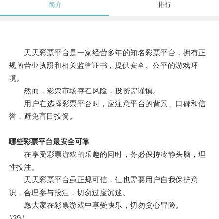
简介
排行
天天彩票平台是一家经营多年的知名彩票平台，拥有正
规的营业执照和相关监管证书，提供安全、公平的游戏环
境。
然而，彩票市场存在风险，投资需谨慎。
用户在选择彩票平台时，应注意平台的背景、口碑和信
誉，避免盲目投资。
哪些彩票平台最安全可靠
在享受彩票游戏的乐趣的同时，务必保持冷静头脑，理
性投注。
天天彩票平台虽正规可信，但也需要用户自我保护意
识，合理参与投注，切勿过度沉迷。
愿大家在彩票游戏中享受快乐，切勿贪心冒险。
#39#