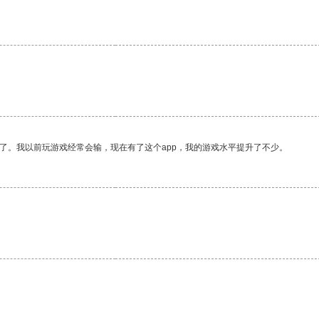
了。我以前玩游戏经常会输，现在有了这个app，我的游戏水平提升了不少。