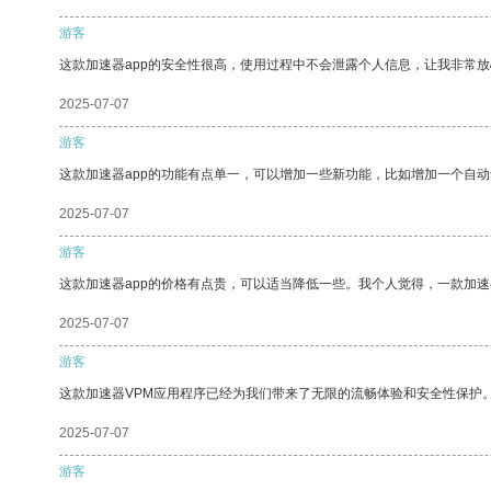
游客
这款加速器app的安全性很高，使用过程中不会泄露个人信息，让我非常放
2025-07-07
游客
这款加速器app的功能有点单一，可以增加一些新功能，比如增加一个自
2025-07-07
游客
这款加速器app的价格有点贵，可以适当降低一些。我个人觉得，一款加速
2025-07-07
游客
这款加速器VPM应用程序已经为我们带来了无限的流畅体验和安全性保护
2025-07-07
游客