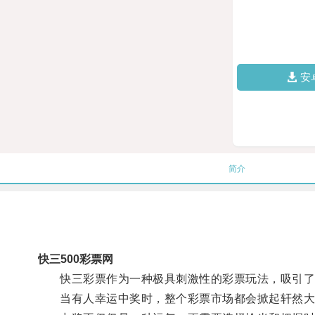
安
简介
快三500彩票网
快三彩票作为一种极具刺激性的彩票玩法，吸引了
当有人幸运中奖时，整个彩票市场都会掀起轩然大