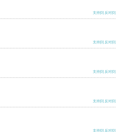
支持
[0]
反对
[0]
支持
[0]
反对
[0]
支持
[0]
反对
[0]
支持
[0]
反对
[0]
支持
[0]
反对
[0]