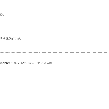
心。
动切换线路的功能。
器app的价格应该在50元以下才比较合理。
。